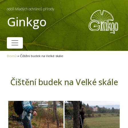
oddíl Mladých ochránců přírody
Ginkgo
Domů
»
Čištění budek na Velké skále
Čištění budek na Velké skále