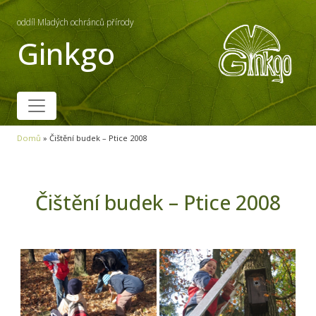
oddíl Mladých ochránců přírody
Ginkgo
Domů
»
Čištění budek – Ptice 2008
Čištění budek – Ptice 2008