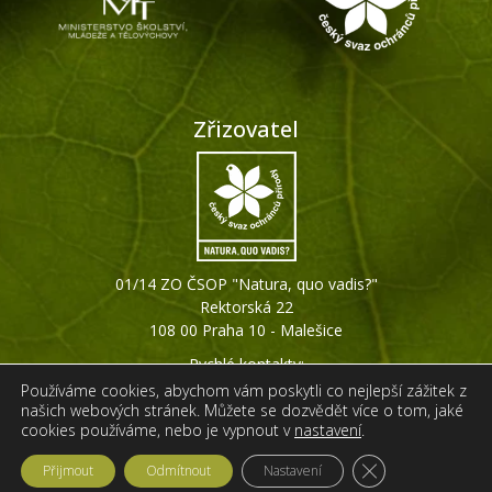
Zřizovatel
01/14 ZO ČSOP "Natura, quo vadis?"
Rektorská 22
108 00 Praha 10 - Malešice
Rychlé kontakty:
+420 607 794 511
Používáme cookies, abychom vám poskytli co nejlepší zážitek z
našich webových stránek. Můžete se dozvědět více o tom, jaké
info@ginkgo-praha.org
cookies používáme, nebo je vypnout v
nastavení
.
Zavřít cookie liš
Přijmout
Odmítnout
Nastavení
Web vytvořila
IPC Corporation s.r.o.