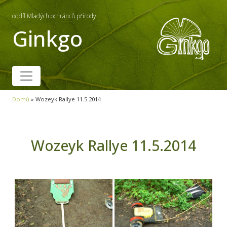
oddíl Mladých ochránců přírody
Ginkgo
Domů
»
Wozeyk Rallye 11.5.2014
Wozeyk Rallye 11.5.2014