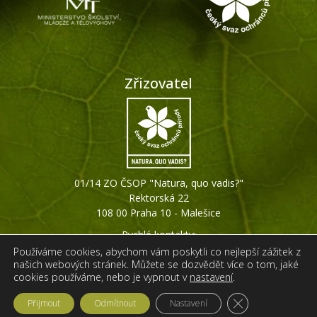
Zřizovatel
01/14 ZO ČSOP "Natura, quo vadis?"
Rektorská 22
108 00 Praha 10 - Malešice
Rychlé kontakty:
+420 607 794 511
Používáme cookies, abychom vám poskytli co nejlepší zážitek z
našich webových stránek. Můžete se dozvědět více o tom, jaké
info@ginkgo-praha.org
cookies používáme, nebo je vypnout v
nastavení
.
Zavřít cookie liš
Přijmout
Odmítnout
Nastavení
Web vytvořila
IPC Corporation s.r.o.