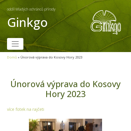
oddíl Mladých ochránců přírody
Ginkgo
Domů
»
Únorová výprava do Kosovy Hory 2023
Únorová výprava do Kosovy
Hory 2023
více fotek na rajčeti