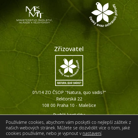
Zřizovatel
01/14 ZO ČSOP "Natura, quo vadis?"
Rektorská 22
108 00 Praha 10 - Malešice
Rychlé kontakty:
+420 607 794 511
Používáme cookies, abychom vám poskytli co nejlepší zážitek z
info@ginkgo-praha.org
našich webových stránek. Můžete se dozvědět více o tom, jaké
cookies používáme, nebo je vypnout v
nastavení
.