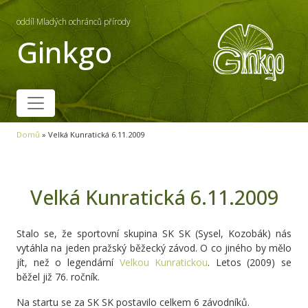
oddíl Mladých ochránců přírody
Ginkgo
Domů
»
Velká Kunratická 6.11.2009
Velká Kunratická 6.11.2009
Stalo se, že sportovní skupina SK SK (Sysel, Kozobák) nás
vytáhla na jeden pražský běžecký závod. O co jiného by mělo
jít, než o legendární
Velkou Kunratickou
. Letos (2009) se
běžel již 76. ročník.
Na startu se za SK SK postavilo celkem 6 závodníků.