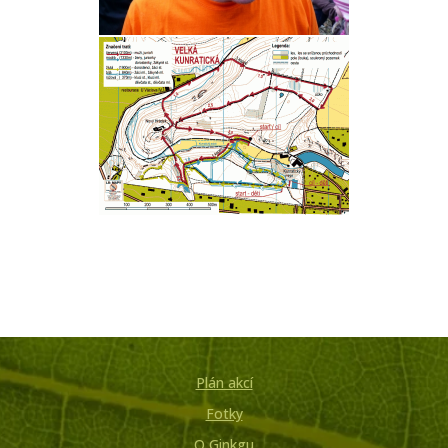
Plán akcí
Fotky
O Ginkgu