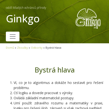
oddíl Mladých ochránců přírody
Ginkgo
Domů
»
Zkoušky
»
Odborky
»
Bystrá hlava
Bystrá hlava
Ví, co je to algoritmus a dokáže ho sestavit pro řešení
problému.
Ctí logiku a dovede pracovat s výroky.
Ovládá základní matematické postupy.
Umí použít zdravého rozumu a matematiky v praxi,
logiku pro řešení úloh, zároveň si však zachová nadhled.