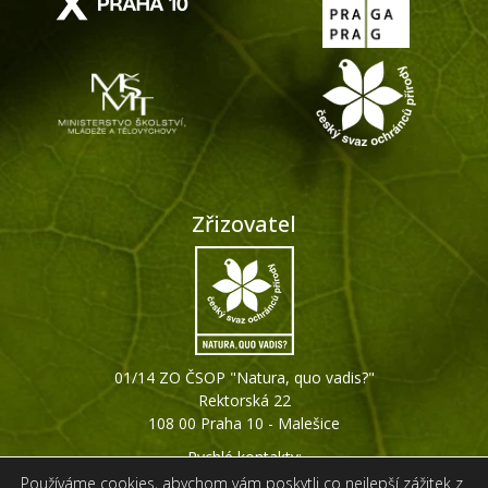
Zřizovatel
01/14 ZO ČSOP "Natura, quo vadis?"
Rektorská 22
108 00 Praha 10 - Malešice
Rychlé kontakty:
+420 607 794 511
Používáme cookies, abychom vám poskytli co nejlepší zážitek z