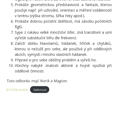
Prokáže geometrickou představivost a fantazii, kterou
použije např. při uzlování, orientaci a měření vzdáleností
v terénu (výška stromu, šířka řeky apod.).
Prokáže dobrou početní zběhlost, má zásobu početních
fíglů.
Sype z rukávu velké množství šifer, zná tranzitivní a umí
vyřešit substituční šifru dle frekvencí.
Založí sbírku hlavolamů, hádanek, hříček a chytáků,
kterou si nežužlí pro sebe, ale používá ji při oddílových
akcích, vymyslí i mnoho vlastních hádanek.
Připraví si pro sebe obtížný problém a vyřeší ho.
Všechny nabyté znalosti aktivně a hojně využívá při
oddílové činnosti.
Tuto odborku mají Norik a Magion.
BYSTRA-HLAVA
Stáhnout